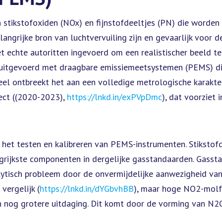
 stikstofoxiden (NOx) en fijnstofdeeltjes (PN) die worden
angrijke bron van luchtvervuiling zijn en gevaarlijk voor d
t echte autoritten ingevoerd om een realistischer beeld te
n uitgevoerd met draagbare emissiemeetsystemen (PEMS) d
eel ontbreekt het aan een volledige metrologische karakte
ect ((2020-2023),
https://lnkd.in/exPVpDmc
), dat voorziet 
het testen en kalibreren van PEMS-instrumenten. Stikstof
ngrijkste componenten in dergelijke gasstandaarden. Gass
tisch probleem door de onvermijdelijke aanwezigheid van
vergelijk (
https://lnkd.in/dYGbvhBB
), maar hoge NO2-molfr
 nog grotere uitdaging. Dit komt door de vorming van N2