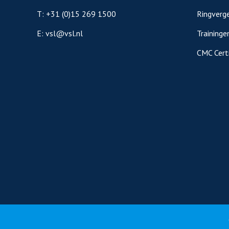
T:
+31 (0)15 269 1500
Ringverge
E:
vsl@vsl.nl
Traininge
CMC Certi