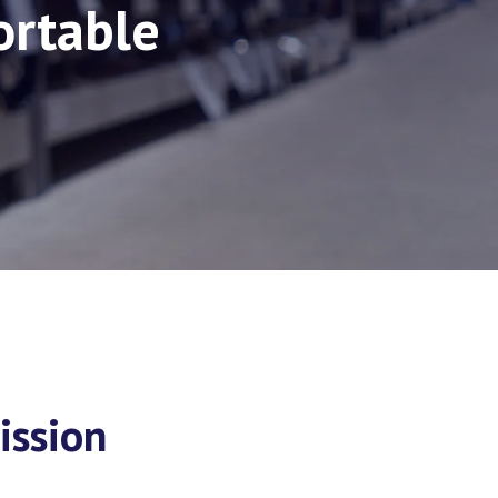
ortable
ission