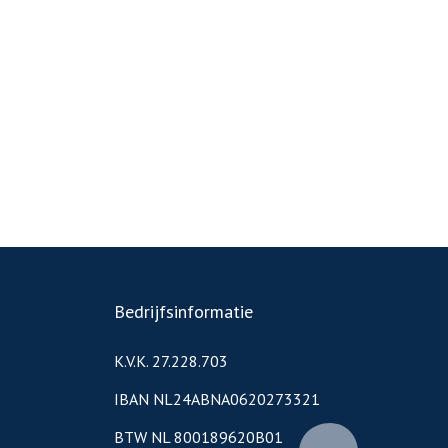
Bedrijfsinformatie
K.V.K. 27.228.703
IBAN NL24ABNA0620273321
BTW NL 800189620B01