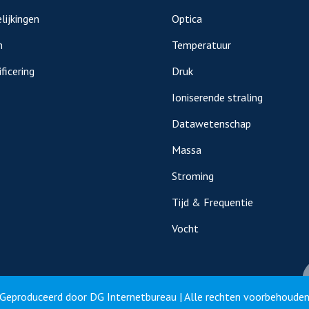
lijkingen
Optica
n
Temperatuur
ficering
Druk
Ioniserende straling
Datawetenschap
Massa
Stroming
Tijd & Frequentie
Vocht
Geproduceerd door
DG Internetbureau
| Alle rechten voorbehoude