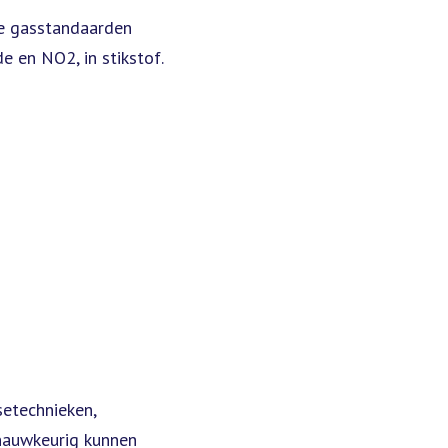
re gasstandaarden
 en NO2, in stikstof.
etechnieken,
nauwkeurig kunnen