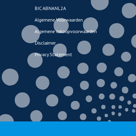
BIC ABNANL2A
Algemene Voorwaarden
Algemene Inkoopvoorwaarden
Disclaimer
Privacy Statement
n