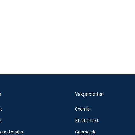
n
Vakgebieden
es
Chemie
k
Elektriciteit
iematerialen
Geometrie