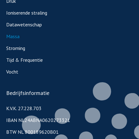
Druk
Ioniserende straling
Datawetenschap
Massa
Stroming
Tijd & Frequentie
Vocht
Bedrijfsinformatie
K.V.K. 27.228.703
IBAN NL24ABNA0620273321
BTW NL 800189620B01