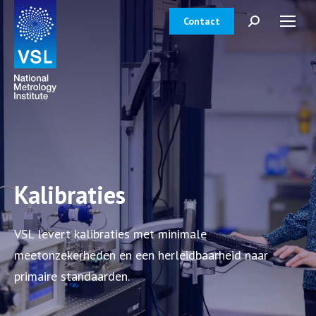
Contact
Zoeken:
Kalibraties
VSL levert kalibraties met minimale
meetonzekerheden en een herleidbaarheid naar
primaire standaarden.