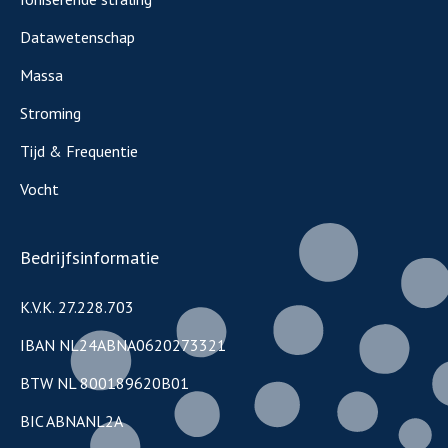
Datawetenschap
Massa
Stroming
Tijd & Frequentie
Vocht
Bedrijfsinformatie
K.V.K. 27.228.703
IBAN NL24ABNA0620273321
BTW NL 800189620B01
BIC ABNANL2A