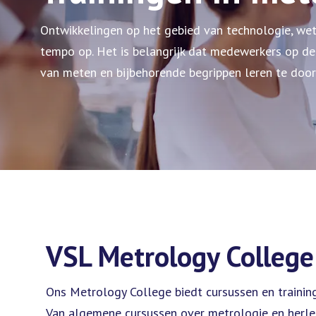
Ontwikkelingen op het gebied van technologie, we
tempo op. Het is belangrijk dat medewerkers op de
van meten en bijbehorende begrippen leren te doo
VSL Metrology College
Ons Metrology College biedt cursussen en trainin
Van algemene cursussen over metrologie en herlei