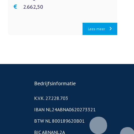
€ 2.662,50
Lees meer
Bedrijfsinformatie
K.V.K. 27.228.703
IBAN NL24ABNA0620273321
BTW NL 800189620B01
BIC ABNANL2A