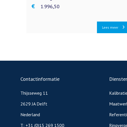
€ 1.996,50
Lees meer
Contactinformatie
Dienste
Thijsseweg 11
Kalibrati
2629 JA Delft
Maatwer
Nederland
Referent
T:
+31 (0)15 269 1500
Ringverge