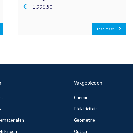
€ 1.996,50
Lees meer
n
Vakgebieden
es
Chemie
k
Elektriciteit
iematerialen
Geometrie
lijkingen
Optica