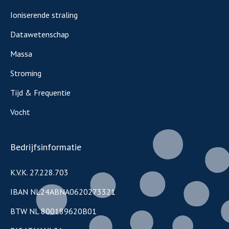
Ioniserende straling
Datawetenschap
Massa
Stroming
Tijd & Frequentie
Vocht
Bedrijfsinformatie
K.V.K. 27.228.703
IBAN NL24ABNA0620273321
BTW NL 800189620B01