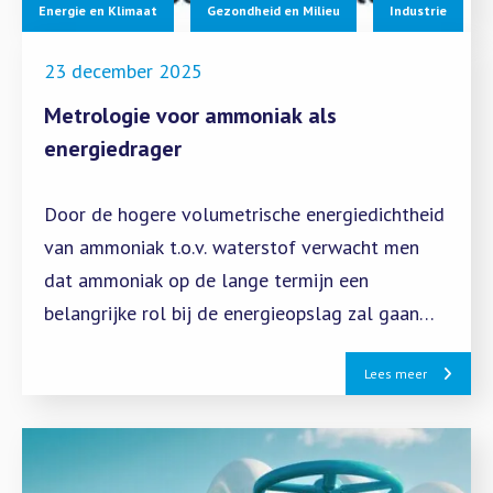
Energie en Klimaat
Gezondheid en Milieu
Industrie
23 december 2025
Metrologie voor ammoniak als
energiedrager
Door de hogere volumetrische energiedichtheid
van ammoniak t.o.v. waterstof verwacht men
dat ammoniak op de lange termijn een
belangrijke rol bij de energieopslag zal gaan
spelen. Het is belangrijk om een infrastructuur
Lees meer
te creëren om kwantiteit, kwaliteit en emissies
te meten om een veilige en eerlijke uitrol van
ammoniak als energiedrager te garanderen.