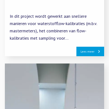
In dit project wordt gewerkt aan snellere
manieren voor waterstofflow-kalibraties (m.b.v.
mastermeters), het combineren van flow-
kalibraties met sampling voor
kwaliteitsmetingen, testprotocollen voor het
Lees meer
testen van sensoren voor gassamenstelling, en
het onderzoeken van mogelijk nieuwe
onzuiverheden.