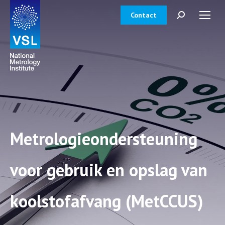
Contact
Zoeken:
Metrologieondersteuning
voor gebruik en opslag van
koolstofafvang (MetCCUS)