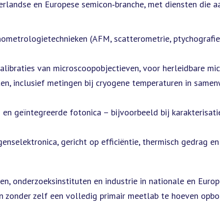
erlandse en Europese semicon‑branche, met diensten die a
metrologietechnieken (AFM, scatterometrie, ptychografie)
libraties van microscoopobjectieven, voor herleidbare mic
en, inclusief metingen bij cryogene temperaturen in same
n geïntegreerde fotonica – bijvoorbeeld bij karakterisati
selektronica, gericht op efficiëntie, thermisch gedrag en
, onderzoeksinstituten en industrie in nationale en Europ
en zonder zelf een volledig primair meetlab te hoeven opb