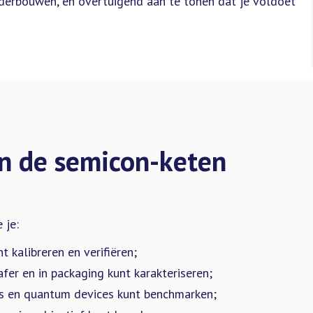
nderbouwen, en overtuigend aan te tonen dat je voldoet
in de semicon-keten
 je:
 kalibreren en verifiëren;
er en in packaging kunt karakteriseren;
ks en quantum devices kunt benchmarken;