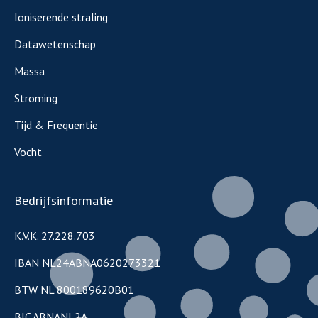
Ioniserende straling
Datawetenschap
Massa
Stroming
Tijd & Frequentie
Vocht
Bedrijfsinformatie
K.V.K. 27.228.703
IBAN NL24ABNA0620273321
BTW NL 800189620B01
BIC ABNANL2A