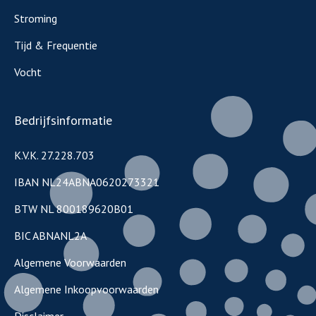
Stroming
Tijd & Frequentie
Vocht
Bedrijfsinformatie
K.V.K. 27.228.703
IBAN NL24ABNA0620273321
BTW NL 800189620B01
BIC ABNANL2A
Algemene Voorwaarden
Algemene Inkoopvoorwaarden
Disclaimer