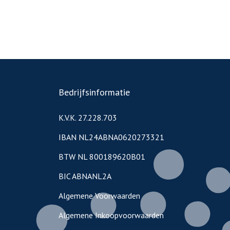
Bedrijfsinformatie
K.V.K. 27.228.703
IBAN NL24ABNA0620273321
BTW NL 800189620B01
BIC ABNANL2A
Algemene Voorwaarden
Algemene Inkoopvoorwaarden