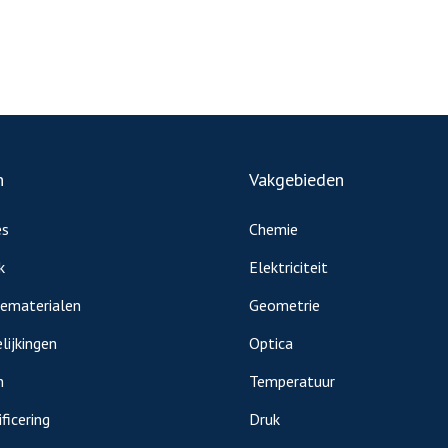
n
Vakgebieden
es
Chemie
k
Elektriciteit
iematerialen
Geometrie
lijkingen
Optica
n
Temperatuur
ficering
Druk