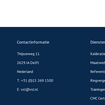
Contactinformatie
Dienste
Thijsseweg 11
Kalibrati
2629 JA Delft
Maatwer
Nederland
Referent
T:
+31 (0)15 269 1500
Ringverge
E:
vsl@vsl.nl
Traininge
CMC Certi