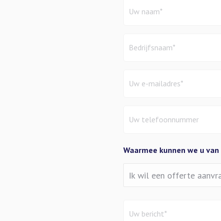
Untitled
(Vereist)
Untitled
(Vereist)
Email
(Vereist)
Phone
(Vereist)
Waarmee kunnen we u van d
Untitled
(Vereist)