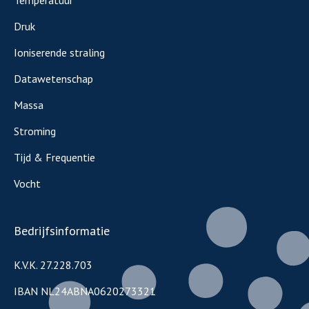
Druk
Ioniserende straling
Datawetenschap
Massa
Stroming
Tijd & Frequentie
Vocht
Bedrijfsinformatie
K.V.K. 27.228.703
IBAN NL24ABNA0620273321