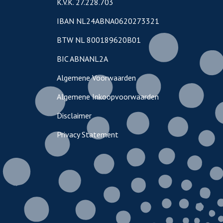
K.V.K. 27.228.703
IBAN NL24ABNA0620273321
BTW NL 800189620B01
BIC ABNANL2A
Algemene Voorwaarden
Algemene Inkoopvoorwaarden
Disclaimer
Privacy Statement