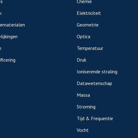
es
Chemie
k
Elektriciteit
iematerialen
Geometrie
lijkingen
Optica
n
Temperatuur
ficering
Druk
Ioniserende straling
Datawetenschap
Massa
Stroming
Tijd & Frequentie
Vocht