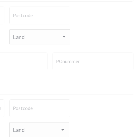
Postcode
factuur
*
Postcode
Land
factuur
*
Land
POnummer
factuur
*
Postcode
aflever
*
Postcode
Land
niet-