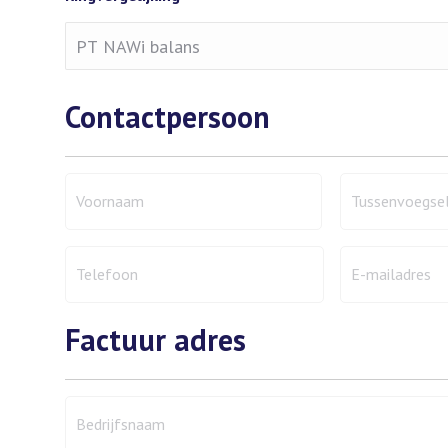
Contactpersoon
Voornaam
Tussenvoegse
contactpersoon
contactpersoo
*
Voornaam
Tussenvoegsel
Telefoon
E-
contactpersoon
mailadres
*
Factuur adres
contactpersoo
Bedrijfsnaam
factuur