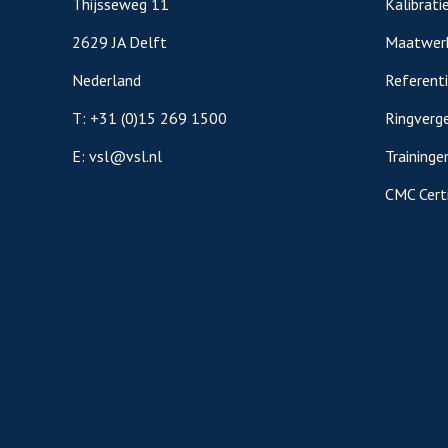
Thijsseweg 11
Kalibrati
2629 JA Delft
Maatwer
Nederland
Referent
T:
+31 (0)15 269 1500
Ringverge
E:
vsl@vsl.nl
Traininge
CMC Certi