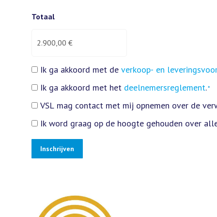
huisnummer
Plaats
Totaal
Ik ga akkoord met de
verkoop- en leveringsvo
Instemming
*
Ik ga akkoord met het
deelnemersreglement
.
*
Instemming
*
VSL mag contact met mij opnemen over de verwe
Toestemming
Ik word graag op de hoogte gehouden over alle
contact
Toestemming
resultaten
informatie
Inschrijven