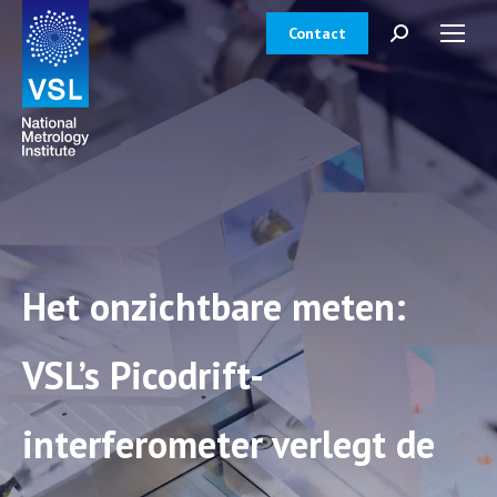
Contact
Zoeken:
Het onzichtbare meten:
VSL’s Picodrift-
interferometer verlegt de