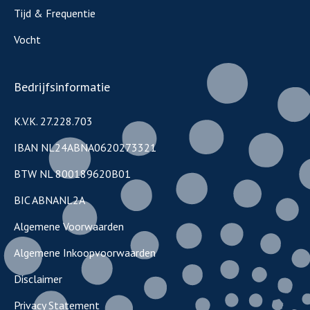
Tijd & Frequentie
Vocht
Bedrijfsinformatie
K.V.K. 27.228.703
IBAN NL24ABNA0620273321
BTW NL 800189620B01
BIC ABNANL2A
Algemene Voorwaarden
Algemene Inkoopvoorwaarden
Disclaimer
Privacy Statement