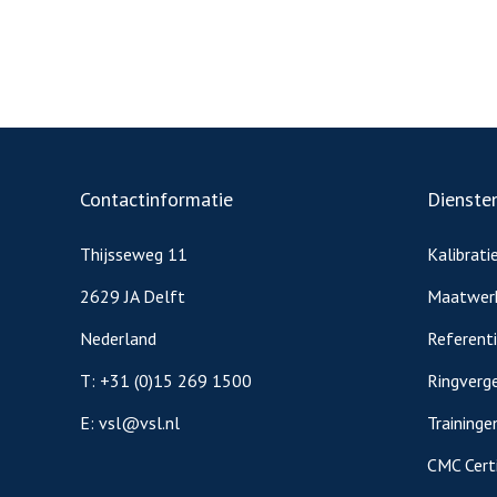
Contactinformatie
Dienste
Thijsseweg 11
Kalibrati
2629 JA Delft
Maatwer
Nederland
Referent
T:
+31 (0)15 269 1500
Ringverge
E:
vsl@vsl.nl
Traininge
CMC Certi