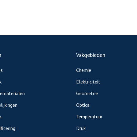
n
Vakgebieden
es
Chemie
k
Elektriciteit
iematerialen
Geometrie
lijkingen
Optica
n
Temperatuur
ficering
Druk