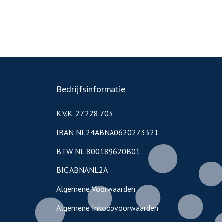
Bedrijfsinformatie
K.V.K. 27.228.703
IBAN NL24ABNA0620273321
BTW NL 800189620B01
BIC ABNANL2A
Algemene Voorwaarden
Algemene Inkoopvoorwaarden