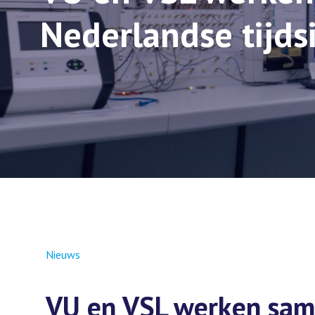
Nederlandse tijds
Nieuws
VU en VSL werken sam