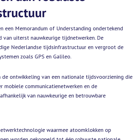
structuur
bben een Memorandum of Understanding ondertekend
 van uiterst nauwkeurige tijdnetwerken. De
ige Nederlandse tijdsinfrastructuur en vergroot de
systemen zoals GPS en Galileo.
 de ontwikkeling van een nationale tijdsvoorziening die
nder mobiele communicatienetwerken en de
rk afhankelijk van nauwkeurige en betrouwbare
netwerktechnologie waarmee atoomklokken op
unnen worden gekoppeld tot één robuuste nationale