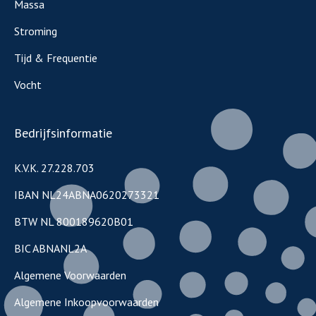
Massa
Stroming
Tijd & Frequentie
Vocht
Bedrijfsinformatie
K.V.K. 27.228.703
IBAN NL24ABNA0620273321
BTW NL 800189620B01
BIC ABNANL2A
Algemene Voorwaarden
Algemene Inkoopvoorwaarden