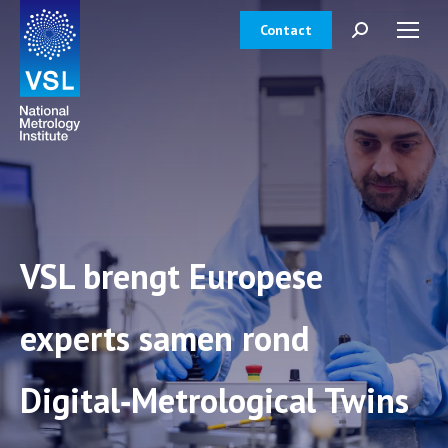
Contact
Zoeken:
VSL brengt Europese
experts samen rond
Digital‑Metrological Twins