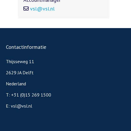
vsl@vsl.nl
Contactinformatie
Thijsseweg 11
2629 JA Delft
Nederland
T:
+31 (0)15 269 1500
E:
vsl@vsl.nl