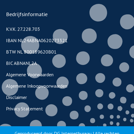
Bedrijfsinformatie
K.V.K. 27.228.703
IBAN NL24ABNA0620273321
BTW NL 800189620B01
BIC ABNANL2A
Algemene Voorwaarden
Algemene Inkoopvoorwaarden
Disclaimer
Privacy Statement
Geproduceerd door
DG Internetbureau
| Alle rechten