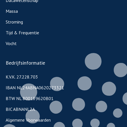
Datawetenschap
Massa
Stroming
Tijd & Frequentie
Vocht
Bedrijfsinformatie
K.V.K. 27.228.703
IBAN NL24ABNA0620273321
BTW NL 800189620B01
BIC ABNANL2A
Algemene Voorwaarden