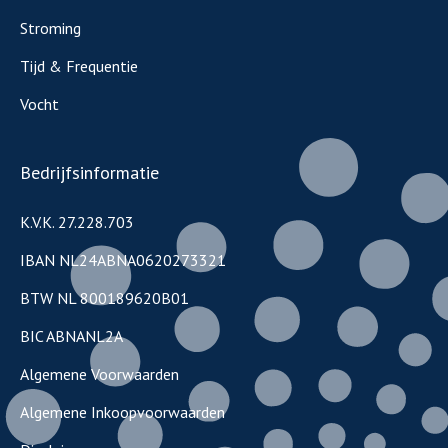
Stroming
Tijd & Frequentie
Vocht
Bedrijfsinformatie
K.V.K. 27.228.703
IBAN NL24ABNA0620273321
BTW NL 800189620B01
BIC ABNANL2A
Algemene Voorwaarden
Algemene Inkoopvoorwaarden