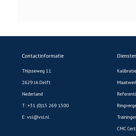
Contactinformatie
Dienste
Thijsseweg 11
Kalibrati
2629 JA Delft
Maatwer
Nederland
Referent
T:
+31 (0)15 269 1500
Ringverge
E:
vsl@vsl.nl
Traininge
CMC Certi