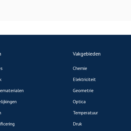
n
Vakgebieden
es
Chemie
k
Elektriciteit
iematerialen
Geometrie
lijkingen
Optica
n
Temperatuur
ficering
Druk