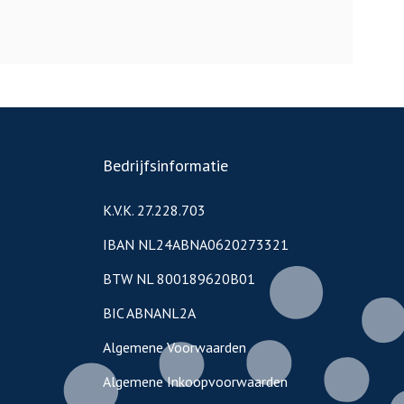
Bedrijfsinformatie
K.V.K. 27.228.703
IBAN NL24ABNA0620273321
BTW NL 800189620B01
BIC ABNANL2A
Algemene Voorwaarden
Algemene Inkoopvoorwaarden